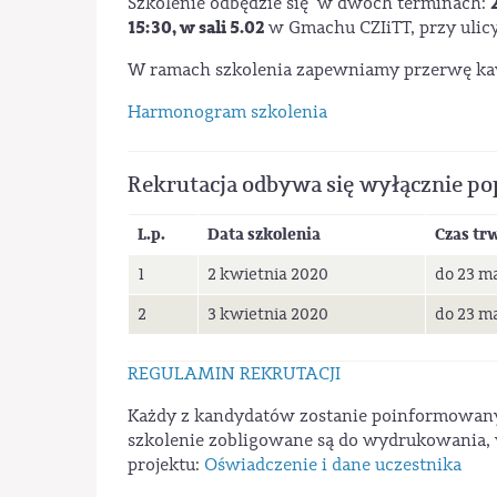
Szkolenie odbędzie się w dwóch terminach:
15:30, w sali 5.02
w Gmachu CZIiTT, przy ulic
W ramach szkolenia zapewniamy przerwę ka
Harmonogram szkolenia
Rekrutacja odbywa się wyłącznie po
L.p.
Data szkolenia
Czas tr
1
2 kwietnia 2020
do 23 m
2
3 kwietnia 2020
do 23 m
REGULAMIN REKRUTACJI
Każdy z kandydatów zostanie poinformowany
szkolenie zobligowane są do wydrukowania, 
projektu:
Oświadczenie i dane uczestnika