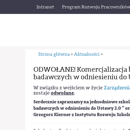
Intranet
Program Rozwoju Pracownikó
Strona główna
Aktualności
»
»
ODWOŁANE! Komercjalizacja b
badawczych w odniesieniu do
W związku z wejściem w życie
Zarządzenia
odwołane
zostaje
.
Serdecznie zapraszamy na jednodniowe szkol
badawczych w odniesieniu do Ustawy 2.0
” or
Grzegorz Kierner z Instytutu Rozwoju Szkol