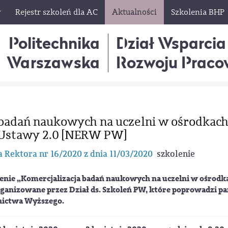
w
Rejestr szkoleń dla AC
Aktualności
Szkolenia BHP
Politechnika
Dział Wsparcia
Warszawska
Rozwoju Praco
adań naukowych na uczelni w ośrodkac
 Ustawy 2.0 [NERW PW]
 Rektora nr 16/2020 z dnia 11/03/2020
szkolenie
enie „
Komercjalizacja badań naukowych na uczelni w ośrodk
ganizowane przez Dział ds. Szkoleń PW, które poprowadzi p
nictwa Wyższego.