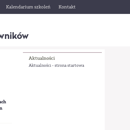
Kalendarium szkoleń
Kontakt
wników
Aktualności
Aktualności - strona startowa
h
ach
an