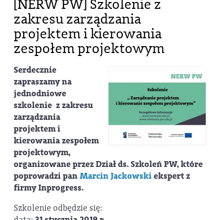
[NERW PW] Szkolenie z
zakresu zarządzania
projektem i kierowania
zespołem projektowym
Serdecznie
zapraszamy na
jednodniowe
szkolenie z zakresu
zarządzania
projektem i
kierowania zespołem
projektowym,
organizowane przez Dział ds. Szkoleń PW, które
poprowadzi pan
Marcin Jackowski
ekspert z
firmy Inprogress.
Szkolenie odbędzie się:
data:
31 stycznia 2019 r.,