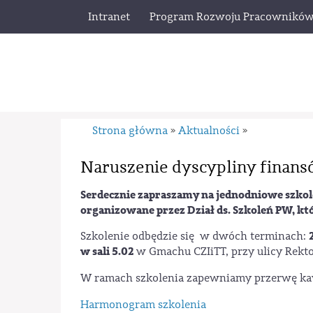
Intranet
Program Rozwoju Pracownikó
Strona główna
Aktualności
»
»
Naruszenie dyscypliny finan
Serdecznie zapraszamy na jednodniowe szkol
organizowane przez Dział ds. Szkoleń PW, k
Szkolenie odbędzie się w dwóch terminach:
w sali 5.02
w Gmachu CZIiTT, przy ulicy Rekto
W ramach szkolenia zapewniamy przerwę ka
Harmonogram szkolenia