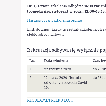
w zmieni
Drugi termin szkolenia odbędzie się
(poniedziałek i wtorek) w godz.: 12:00-15:15
Harmonogram szkolenia online
Link do zajęć, każdy uczestnik szkolenia otr
siebie adres mailowy.
Rekrutacja odbywa się wyłącznie po
L.p.
Data szkolenia
Czas tr
1
27 stycznia 2020
do 20 st
2
12 marca 2020- Termin
do 26 l
odwołany z powodu Covid-
19.
REGULAMIN REKRUTACJI