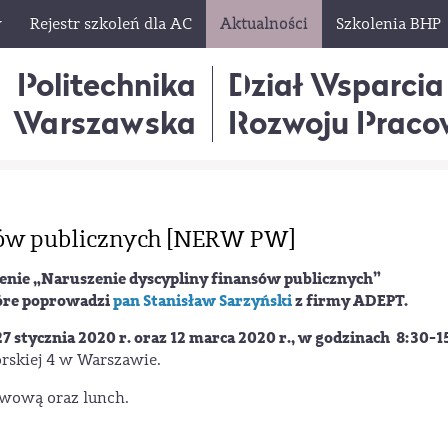
w
Rejestr szkoleń dla AC
Aktualności
Szkolenia BHP
Politechnika
Dział Wsparcia
Warszawska
Rozwoju Praco
sów publicznych [NERW PW]
enie „
Naruszenie dyscypliny finansów publicznych
”
tóre poprowadzi
pan Stanisław Sarzyński
z firmy ADEPT.
27 stycznia 2020 r. oraz 12 marca 2020 r., w godzinach 8:30-1
rskiej 4 w Warszawie.
wową oraz lunch.