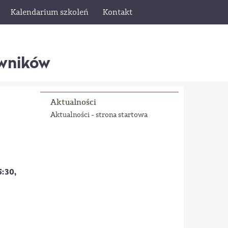
Kalendarium szkoleń
Kontakt
wników
Aktualności
Aktualności - strona startowa
5:30,