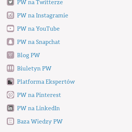
PW na Twitterze
PW na Instagramie
PW na YouTube
PW na Snapchat
Blog PW
Biuletyn PW
Platforma Ekspertów
PW na Pinterest
PW na LinkedIn
Baza Wiedzy PW