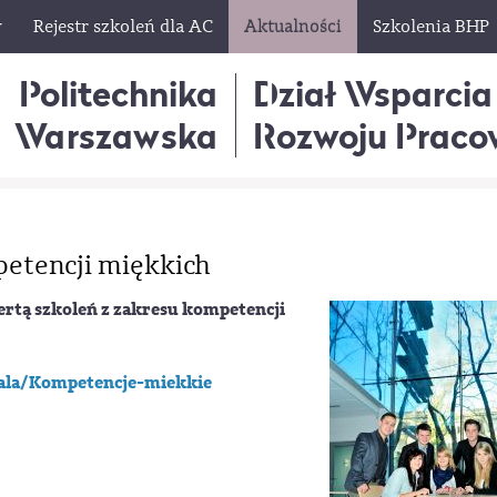
w
Rejestr szkoleń dla AC
Aktualności
Szkolenia BHP
Politechnika
Dział Wsparcia
Warszawska
Rozwoju Praco
petencji miękkich
ertą szkoleń z zakresu kompetencji
tala/Kompetencje-miekkie