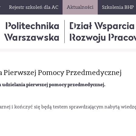
w
Rejestr szkoleń dla AC
Aktualności
Szkolenia BHP
Politechnika
Dział Wsparcia
Warszawska
Rozwoju Praco
nia Pierwszej Pomocy Przedmedycznej
u udzielania pierwszej pomocy przedmedycznej.
rnej i kończyć się będą testem sprawdzającym nabytą wiedzę