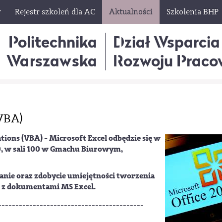
w
Rejestr szkoleń dla AC
Aktualności
Szkolenia BHP
Politechnika
Dział Wsparcia
Warszawska
Rozwoju Praco
(VBA)
tions (VBA) - Microsoft Excel odbędzie się w
:30, w sali 100 w Gmachu Biurowym,
anie oraz zdobycie umiejętności tworzenia
e z dokumentami MS Excel.
------------------------------------------