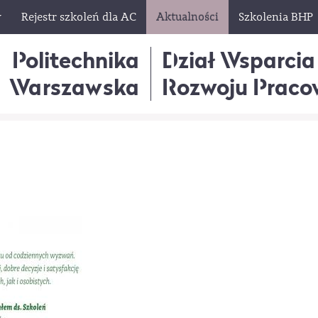
w
Rejestr szkoleń dla AC
Aktualności
Szkolenia BHP
Politechnika
Dział Wsparcia
Warszawska
Rozwoju Praco