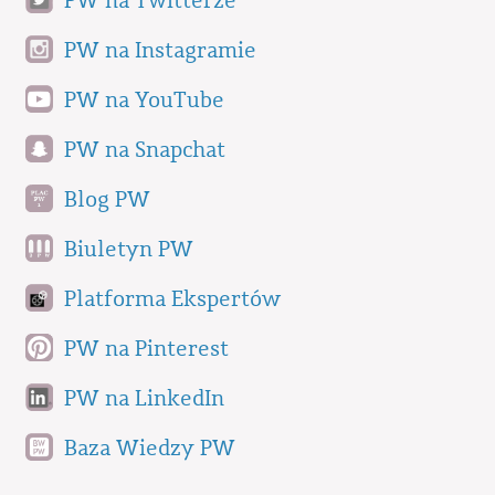
PW na Twitterze
PW na Instagramie
PW na YouTube
PW na Snapchat
Blog PW
Biuletyn PW
Platforma Ekspertów
PW na Pinterest
PW na LinkedIn
Baza Wiedzy PW