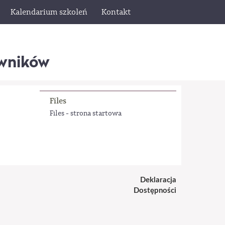
Kalendarium szkoleń
Kontakt
wników
Files
Files - strona startowa
Deklaracja
Dostępności