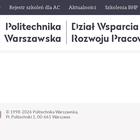
w
Rejestr szkoleń dla AC
Aktualności
Szkolenia BHP
Politechnika
Dział Wsparcia
Warszawska
Rozwoju Praco
© 1998-2026
Politechnika Warszawska,
Pl. Politechniki 1,
00-661 Warszawa