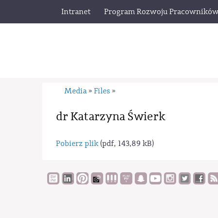
Intranet
Program Rozwoju Pracownikó
Media
Files
»
»
dr Katarzyna Świerk
Pobierz plik
(pdf, 143,89 kB)