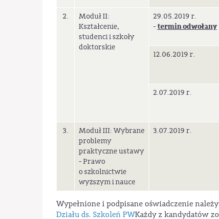
2.
Moduł II:
29.05.2019 r.
termin odwołany
Kształcenie,
-
studenci i szkoły
doktorskie
12.06.2019 r.
2.07.2019 r.
3.
Moduł III: Wybrane
3.07.2019 r.
problemy
praktyczne ustawy
- Prawo
o szkolnictwie
wyższym i nauce
Wypełnione i podpisane oświadczenie należy 
Działu ds. Szkoleń PW
Każdy z kandydatów zo