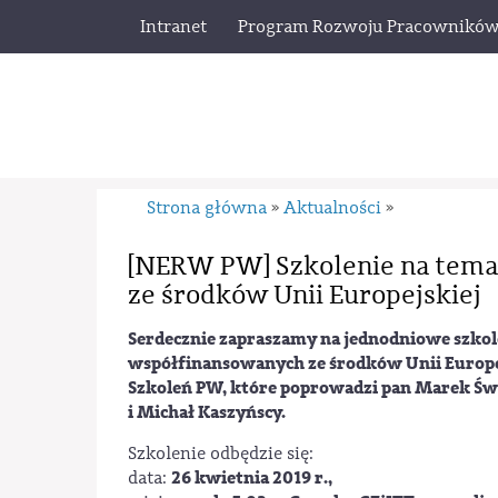
Intranet
Program Rozwoju Pracownikó
Strona główna
Aktualności
»
»
[NERW PW] Szkolenie na temat
ze środków Unii Europejskiej
Serdecznie zapraszamy na jednodniowe szkole
współfinansowanych ze środków Unii Europej
Szkoleń PW, które poprowadzi pan Marek Św
i Michał Kaszyńscy.
Szkolenie odbędzie się:
26 kwietnia 2019 r.,
data: