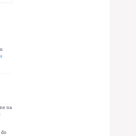
u
u
ne na
:
 do