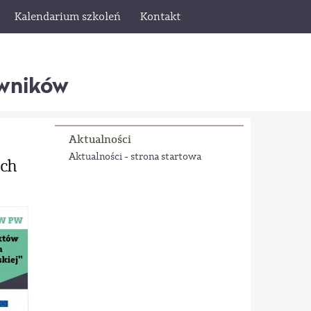
Kalendarium szkoleń
Kontakt
wników
Aktualności
Aktualności - strona startowa
ych