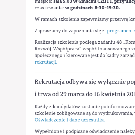
sala 5.03 w Gmachu CZiITT, przy uli
miejsce:
w godzinach 8:30-15:30.
czas trwania:
W ramach szkolenia zapewniamy przerwę ka
Zapraszamy do zapoznania się z
programem s
Realizacja szkolenia podlega zadaniu 48 „K
Rozwój-Współpraca” współfinansowanego ze 
Społecznego i kierowane jest do kadry zarzą
rekrutacji.
Rekrutacja odbywa się wyłącznie p
i trwa od 29 marca do 16 kwietnia 20
Każdy z kandydatów zostanie poinformowany
szkolenie zobligowane są do wydrukowania, w
Oświadczenie i dane uczestnika
Wypełnione i podpisane oświadczenie należy 