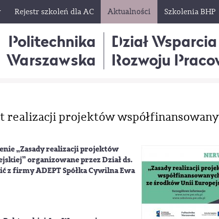
w
Rejestr szkoleń dla AC
Aktualności
Szkolenia BHP
Politechnika
Dział Wsparcia
Warszawska
Rozwoju Praco
 realizacji projektów współfinansowan
nie „Zasady realizacji projektów
skiej” organizowane przez Dział ds.
ić z firmy ADEPT Spółka Cywilna Ewa