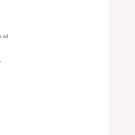
o od
,