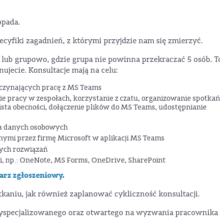
opada.
ecyfiki zagadnień, z którymi przyjdzie nam się zmierzyć.
lub grupowo, gdzie grupa nie powinna przekraczać 5 osób. T
ujecie. Konsultacje mają na celu:
aczynających pracę z MS Teams
ie pracy w zespołach, korzystanie z czatu, organizowanie spotkań
lista obecności, dołączenie plików do MS Teams, udostępnianie
na danych osobowych
ymi przez firmę Microsoft w aplikacji MS Teams
ych rozwiązań
i, np.: OneNote, MS Forms, OneDrive, SharePoint
arz zgłoszeniowy
.
kaniu, jak również zaplanować cykliczność konsultacji.
wyspecjalizowanego oraz otwartego na wyzwania pracownika