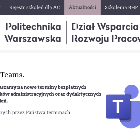
w
Rejestr szkoleń dla AC
Aktualności
Szkolenia BHP
Politechnika
Dział Wsparcia
Warszawska
Rozwoju Praco
 Teams.
aszamy na nowe terminy bezpłatnych
ików administracyjnych oraz dydaktycznych
leń.
anych przez Państwa terminach