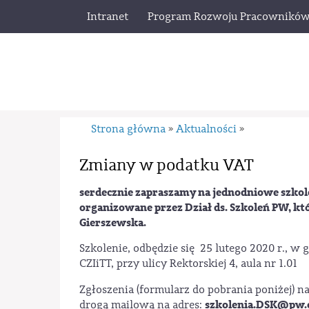
Intranet
Program Rozwoju Pracownikó
Strona główna
Aktualności
»
»
Zmiany w podatku VAT
serdecznie zapraszamy na jednodniowe szko
organizowane przez Dział ds. Szkoleń PW, kt
Gierszewska.
Szkolenie, odbędzie się 25 lutego 2020 r., w
CZIiTT, przy ulicy Rektorskiej 4, aula nr 1.01
Zgłoszenia (formularz do pobrania poniżej) na
szkolenia.DSK@pw.
drogą mailową na adres: