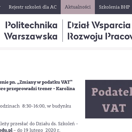
w
Rejestr szkoleń dla AC
Aktualności
Szkolenia BHP
Politechnika
Dział Wsparcia
Warszawska
Rozwoju Praco
lenie pn. „Zmiany w podatku VAT”
óre przeprowadzi trener - Karolina
 godzinach 8:30-16:00, w budynku
leży przesłać do Działu ds. Szkoleń -
edu.pl
– do 19 lutego 2020 r.