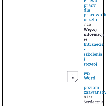
Prawo
pracy
dla
pracowni
uczelni
7 Lis
Więcej
informacji
w
Intranecie
-
szkolenia
i
rozwój
MS
8
Word
Lis
-
poziom
zaawanso
8 Lis
Serdecznie