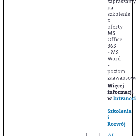
zapraszamy
na
szkolenie
z
oferty
MS
Office
365
- MS
Word
-
poziom
zaawansow
Więcej
informacji
w
Intranec
-
Szkolenia
i
Rozwój
AI