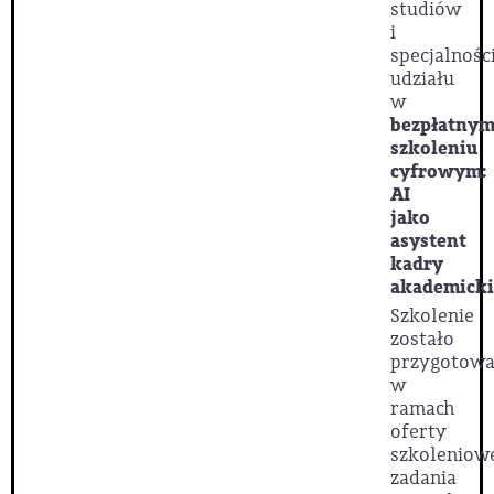
studiów
i
specjalnośc
udziału
w
bezpłatny
szkoleniu
cyfrowym:
AI
jako
asystent
kadry
akademicki
Szkolenie
zostało
przygotow
w
ramach
oferty
szkoleniow
zadania