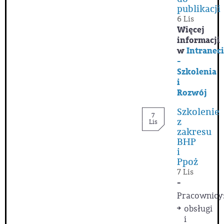
publikacji
6 Lis
Więcej
informacji
w
Intranec
-
Szkolenia
i
Rozwój
Szkolenie
7
z
Lis
zakresu
BHP
i
Ppoż
7 Lis
-
Pracownicy
obsługi
i