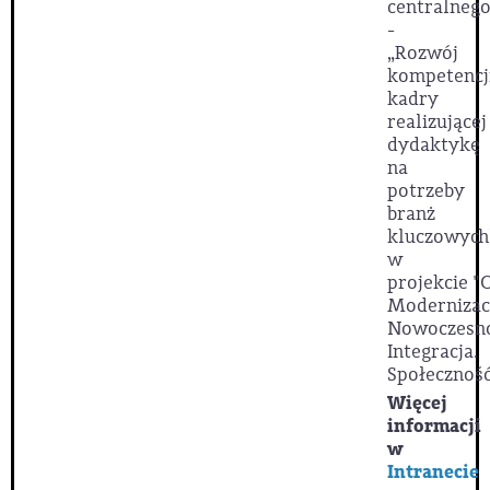
centralnego
-
„Rozwój
kompetencj
kadry
realizującej
dydaktykę
na
potrzeby
branż
kluczowych
w
projekcie
"
Modernizac
Nowoczesno
Integracja.
Społeczność
Więcej
informacji
w
Intranecie