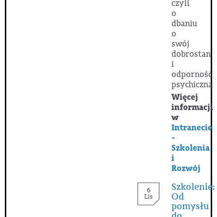
czyli
o
dbaniu
o
swój
dobrostan
i
odporność
psychiczną
Więcej
informacji
w
Intranecie
-
Szkolenia
i
Rozwój
Szkolenie:
6
Od
Lis
pomysłu
do