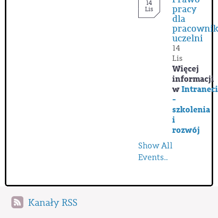
14
pracy
Lis
dla
pracowni
uczelni
14
Lis
Więcej
informacji
w
Intranec
-
szkolenia
i
rozwój
Show All
Events..
Kanały RSS