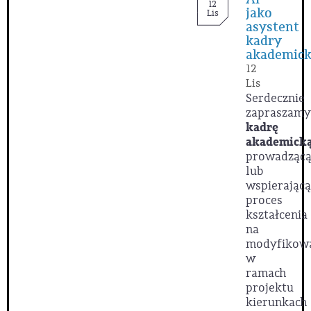
12
jako
Lis
asystent
kadry
akademick
12
Lis
Serdecznie
zapraszamy
kadrę
akademick
prowadząc
lub
wspierającą
proces
kształcenia
na
modyfikow
w
ramach
projektu
kierunkach