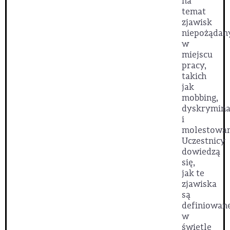
na
temat
zjawisk
niepożądan
w
miejscu
pracy,
takich
jak
mobbing,
dyskrymina
i
molestowan
Uczestnicy
dowiedzą
się,
jak te
zjawiska
są
definiowan
w
świetle