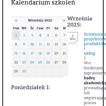
Kalendarium szkoleń
Września
‹‹
Września 2025
››
2025:
Pon
Wt
Śr
Czw
Pt
So
N
Zrównowa
1
2
3
4
5
6
7
2
projektow
Wrz
produktó
8
9
10
11
12
13
14
i
usług
15
16
17
18
19
20
21
2
22
23
24
25
26
27
28
Wrz
Serdecznie
29
30
zapraszamy
kadrę
akademick
Poniedziałek 1:
prowadząc
lub
wspierającą
proces