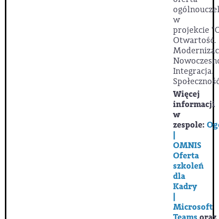
ogólnoucze
w
projekcie
"
Otwartość.
Modernizac
Nowoczesno
Integracja.
Społeczność
Więcej
informacji
w
zespole:
Og
|
OMNIS
Oferta
szkoleń
dla
Kadry
|
Microsoft
Teams
oraz