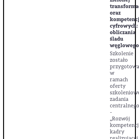
transforma
oraz
kompetencj
cyfrowych:
obliczania
śladu
węglowego
Szkolenie
zostało
przygotow
w
ramach
oferty
szkoleniow
zadania
centralnego
-
„Rozwój
kompetencj
kadry
realizującej