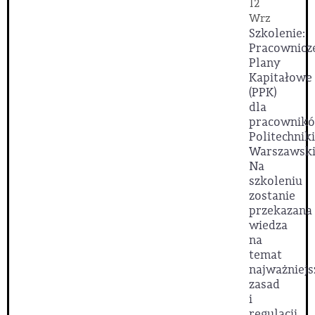
12
Wrz
Szkolenie:
Pracownicz
Plany
Kapitałowe
(PPK)
dla
pracownik
Politechniki
Warszawski
Na
szkoleniu
zostanie
przekazana
wiedza
na
temat
najważniejs
zasad
i
regulacji