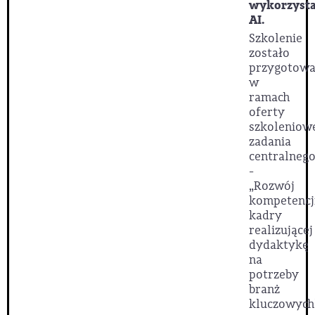
wykorzyst
AI.
Szkolenie
zostało
przygotow
w
ramach
oferty
szkoleniow
zadania
centralnego
-
„Rozwój
kompetencj
kadry
realizującej
dydaktykę
na
potrzeby
branż
kluczowych