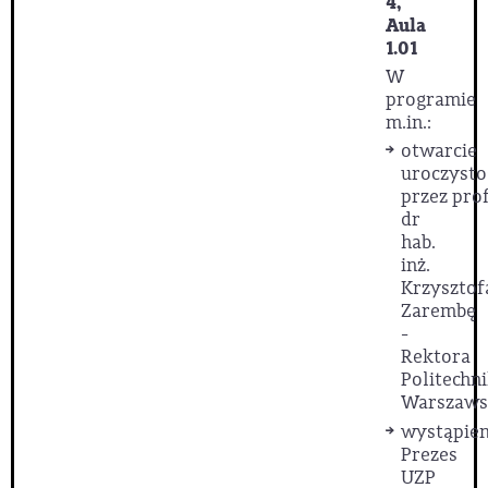
4,
Aula
1.01
W
programie
m.in.:
otwarcie
uroczysto
przez prof
dr
hab.
inż.
Krzysztof
Zarembę
-
Rektora
Politechni
Warszawsk
wystąpien
Prezes
UZP