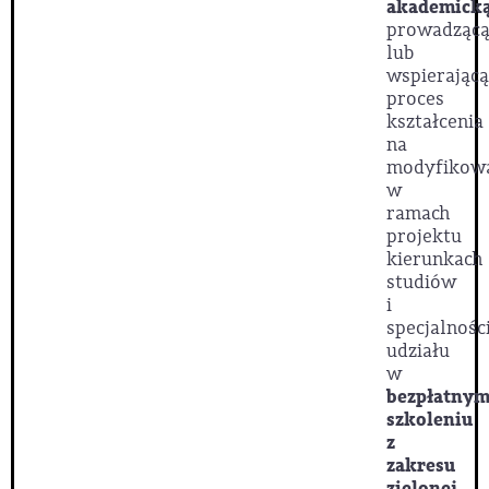
akademick
prowadząc
lub
wspierającą
proces
kształcenia
na
modyfikow
w
ramach
projektu
kierunkach
studiów
i
specjalnośc
udziału
w
bezpłatny
szkoleniu
z
zakresu
zielonej