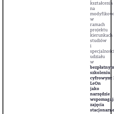
kształcenia
na
modyfikow
w
ramach
projektu
kierunkach
studiów
i
specjalnośc
udziału
w
bezpłatny
szkoleniu
cyfrowym: 
LeOn
jako
narzędzie
wspomagaj
zajęcia
stacjonarn