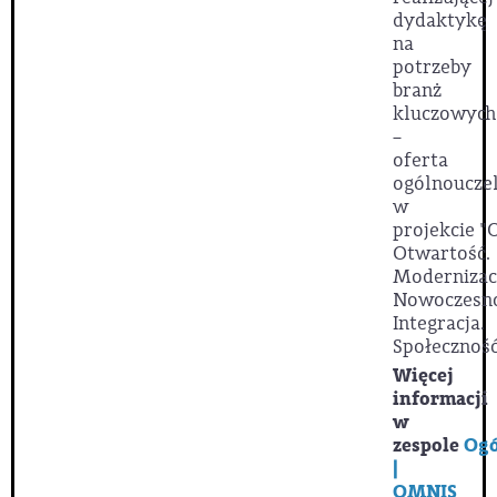
dydaktykę
na
potrzeby
branż
kluczowych
–
oferta
ogólnoucze
w
projekcie
"
Otwartość.
Modernizac
Nowoczesno
Integracja.
Społeczność
Więcej
informacji
w
zespole
Ogó
|
OMNIS