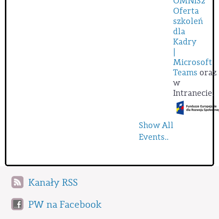
OMNIS2
Oferta
szkoleń
dla
Kadry
|
Microsoft
Teams
oraz
w
Intranecie.
Show All
Events..
Kanały RSS
PW na Facebook