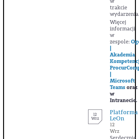
w
trakcie
wydarzenia
Więcej
informacji
w
zespole:
Og
|
Akademia
Kompetencj
ProcurCom
|
Microsoft
Teams
oraz
w
Intranecie.
Platforma
12
LeOn
Wrz
12
Wrz
Serdecznie