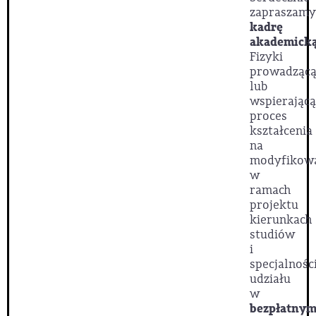
zapraszamy
kadrę
akademick
Fizyki
prowadząc
lub
wspierającą
proces
kształcenia
na
modyfikow
w
ramach
projektu
kierunkach
studiów
i
specjalnośc
udziału
w
bezpłatny