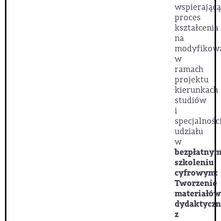
wspierającą
proces
kształcenia
na
modyfikow
w
ramach
projektu
kierunkach
studiów
i
specjalnośc
udziału
w
bezpłatny
szkoleniu
cyfrowym:
Tworzenie
materiałów
dydaktyczn
z