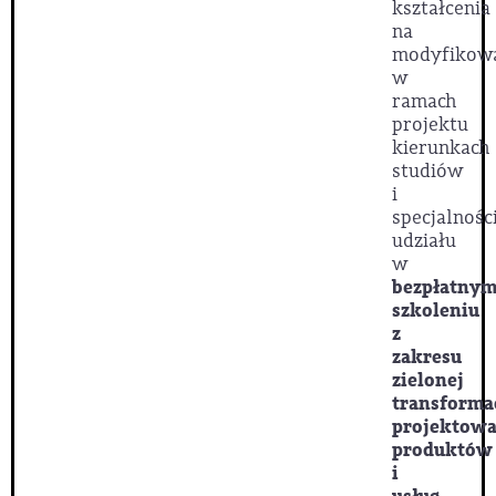
kształcenia
na
modyfikow
w
ramach
projektu
kierunkach
studiów
i
specjalnośc
udziału
w
bezpłatny
szkoleniu
z
zakresu
zielonej
transforma
projektowa
produktów
i