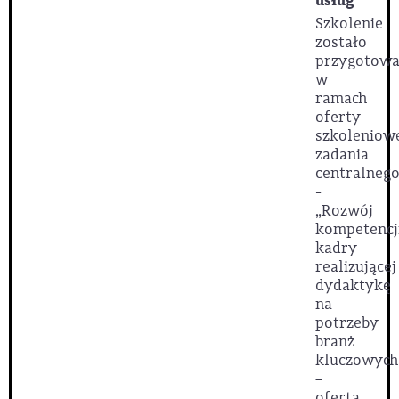
usług
Szkolenie
zostało
przygotow
w
ramach
oferty
szkoleniow
zadania
centralnego
-
„Rozwój
kompetencj
kadry
realizującej
dydaktykę
na
potrzeby
branż
kluczowych
–
oferta