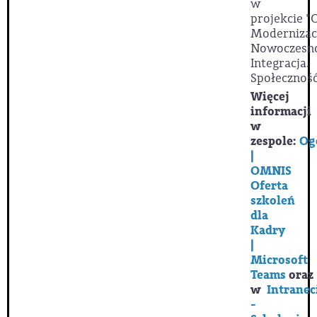
w
projekcie
"
Modernizac
Nowoczesno
Integracja.
Społeczność
Więcej
informacji
w
zespole:
Og
|
OMNIS
Oferta
szkoleń
dla
Kadry
|
Microsoft
Teams
oraz
w
Intranec
-