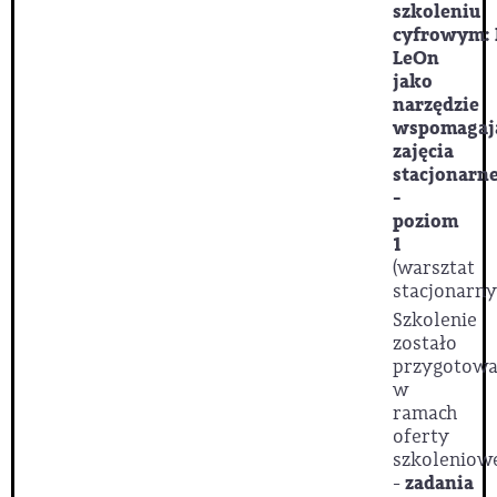
szkoleniu
cyfrowym: 
LeOn
jako
narzędzie
wspomagaj
zajęcia
stacjonarn
-
poziom
1
(warsztat
stacjonarny
Szkolenie
zostało
przygotow
w
ramach
oferty
szkoleniow
-
zadania