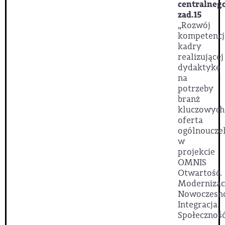
centralneg
zad.15
„Rozwój
kompetencj
kadry
realizującej
dydaktykę
na
potrzeby
branż
kluczowych
oferta
ogólnoucze
w
projekcie
OMNIS
Otwartość.
Modernizac
Nowoczesno
Integracja.
Społeczność