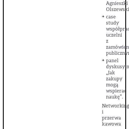
Agnieszki
Olszewski
case
study
współpra
uczelni
z
zamówien
publiczny
panel
dyskusyj
„Jak
zakupy
mogą
wspierać
naukę”.
Networkin
i
przerwa
kawowa