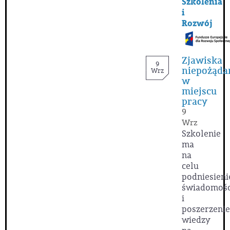
Szkolenia
i
Rozwój
Zjawiska
9
niepożąda
Wrz
w
miejscu
pracy
9
Wrz
Szkolenie
ma
na
celu
podniesieni
świadomośc
i
poszerzenie
wiedzy