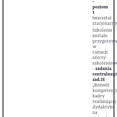
-
poziom
1
(warsztat
stacjonarny
Szkolenie
zostało
przygotow
w
ramach
oferty
szkoleniow
-
zadania
centralneg
zad.15
„Rozwój
kompetencj
kadry
realizującej
dydaktykę
na