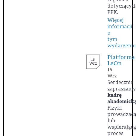
dotyczącyc
PPK.
Więcej
informacji
o
tym
wydarzeniu
Platforma
15
LeOn
Wrz
15
Wrz
Serdecznie
zapraszamy
kadrę
akademick
Fizyki
prowadząc
lub
wspierającą
proces