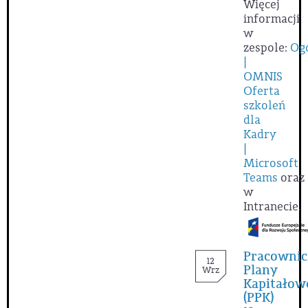
Więcej
informacji
w
zespole:
Og
|
OMNIS
Oferta
szkoleń
dla
Kadry
|
Microsoft
Teams
oraz
w
Intranecie.
Pracownic
12
Plany
Wrz
Kapitałow
(PPK)