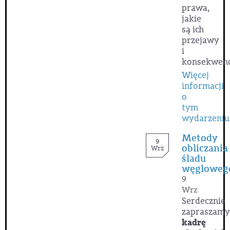
prawa,
jakie
są ich
przejawy
i
konsekwenc
Więcej
informacji
o
tym
wydarzeniu
Metody
9
obliczania
Wrz
śladu
węgloweg
9
Wrz
Serdecznie
zapraszamy
kadrę