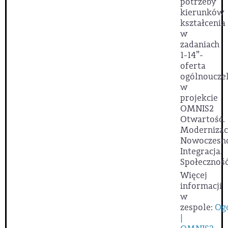
potrzeby
kierunków
kształcenia
w
zadaniach
1-14”-
oferta
ogólnoucze
w
projekcie
OMNIS2
Otwartość.
Modernizac
Nowoczesno
Integracja.
Społeczność
Więcej
informacji
w
zespole:
Og
|