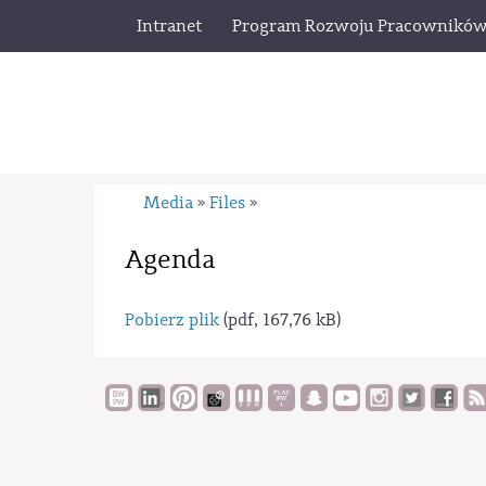
Intranet
Program Rozwoju Pracownikó
Media
Files
»
»
Agenda
Pobierz plik
(pdf, 167,76 kB)