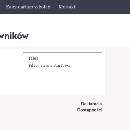
Kalendarium szkoleń
Kontakt
wników
Files
Files - strona startowa
Deklaracja
Dostępności