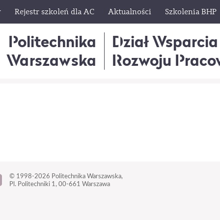
w
Rejestr szkoleń dla AC
Aktualności
Szkolenia BHP
Politechnika
Dział Wsparcia
Warszawska
Rozwoju Praco
© 1998-2026
Politechnika Warszawska,
Pl. Politechniki 1,
00-661 Warszawa