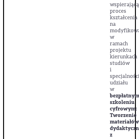
wspierającą
proces
kształcenia
na
modyfikow
w
ramach
projektu
kierunkach
studiów
i
specjalnośc
udziału
w
bezpłatny
szkoleniu
cyfrowym:
Tworzenie
materiałów
dydaktyczn
z