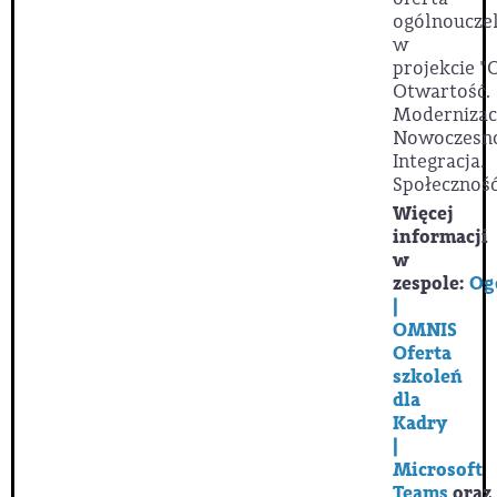
ogólnoucze
w
projekcie
"
Otwartość.
Modernizac
Nowoczesno
Integracja.
Społeczność
Więcej
informacji
w
zespole:
Og
|
OMNIS
Oferta
szkoleń
dla
Kadry
|
Microsoft
Teams
oraz