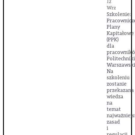
12
Wrz
Szkolenie:
Pracownicz
Plany
Kapitałowe
(PPK)
dla
pracownik
Politechniki
Warszawski
Na
szkoleniu
zostanie
przekazana
wiedza
na
temat
najważniejs
zasad
i
regulacji