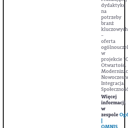
dydaktykę
na
potrzeby
branż
kluczowych
–
oferta
ogólnoucze
w
projekcie
"
Otwartość.
Modernizac
Nowoczesno
Integracja.
Społeczność
Więcej
informacji
w
zespole
Ogó
|
OMNIS