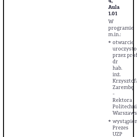
4,
Aula
1.01
W
programie
m.in.:
otwarcie
uroczysto
przez prof
dr
hab.
inż.
Krzysztof
Zarembę
-
Rektora
Politechni
Warszawsk
wystąpien
Prezes
UZP