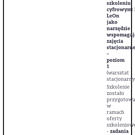
szkoleniu
cyfrowym: 
LeOn
jako
narzędzie
wspomagaj
zajęcia
stacjonarn
-
poziom
1
(warsztat
stacjonarny
Szkolenie
zostało
przygotow
w
ramach
oferty
szkoleniow
-
zadania