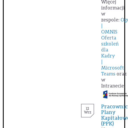
Więcej
informacji
w
zespole:
Og
|
OMNIS
Oferta
szkoleń
dla
Kadry
|
Microsoft
Teams
oraz
w
Intranecie.
Pracownic
12
Plany
Wrz
Kapitałow
(PPK)