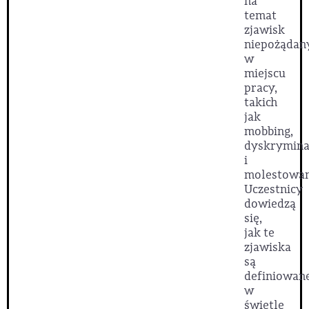
na
temat
zjawisk
niepożądan
w
miejscu
pracy,
takich
jak
mobbing,
dyskrymina
i
molestowan
Uczestnicy
dowiedzą
się,
jak te
zjawiska
są
definiowan
w
świetle