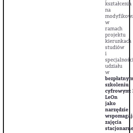
kształcenia
na
modyfikow
w
ramach
projektu
kierunkach
studiów
i
specjalnośc
udziału
w
bezpłatny
szkoleniu
cyfrowym: 
LeOn
jako
narzędzie
wspomagaj
zajęcia
stacjonarn