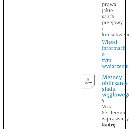
prawa,
jakie
są ich
przejawy
i
konsekwenc
Więcej
informacji
o
tym
wydarzeniu
Metody
9
obliczania
Wrz
śladu
węgloweg
9
Wrz
Serdecznie
zapraszamy
kadrę