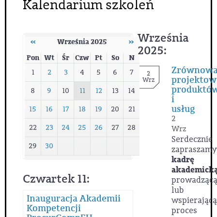
Kalendarium szkoleń
Września
‹‹
Września 2025
››
2025:
Pon
Wt
Śr
Czw
Pt
So
N
Zrównowa
1
2
3
4
5
6
7
2
projektow
Wrz
produktó
8
9
10
11
12
13
14
i
usług
15
16
17
18
19
20
21
2
22
23
24
25
26
27
28
Wrz
Serdecznie
29
30
zapraszamy
kadrę
akademick
Czwartek 11:
prowadząc
lub
Inauguracja Akademii
wspierającą
Kompetencji
proces