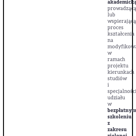
akademick
prowadząc
lub
wspierającą
proces
kształcenia
na
modyfikow
w
ramach
projektu
kierunkach
studiów
i
specjalnośc
udziału
w
bezpłatny
szkoleniu
z
zakresu
zielonej