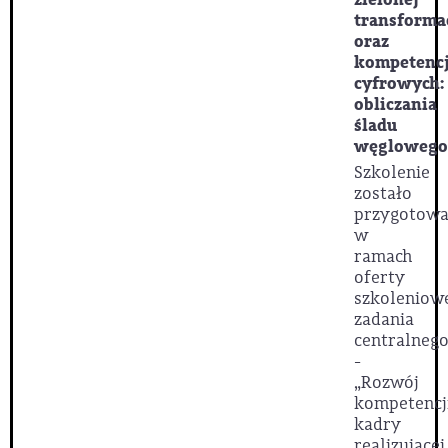
transforma
oraz
kompetencj
cyfrowych:
obliczania
śladu
węglowego
Szkolenie
zostało
przygotow
w
ramach
oferty
szkoleniow
zadania
centralnego
-
„Rozwój
kompetencj
kadry
realizującej