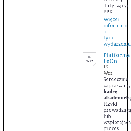
dotyczącyc
PPK.
Więcej
informacji
o
tym
wydarzeniu
Platforma
15
LeOn
Wrz
15
Wrz
Serdecznie
zapraszamy
kadrę
akademick
Fizyki
prowadząc
lub
wspierającą
proces