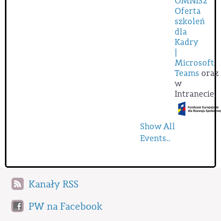
OMNIS2
Oferta
szkoleń
dla
Kadry
|
Microsoft
Teams
oraz
w
Intranecie.
Show All
Events..
Kanały RSS
PW na Facebook