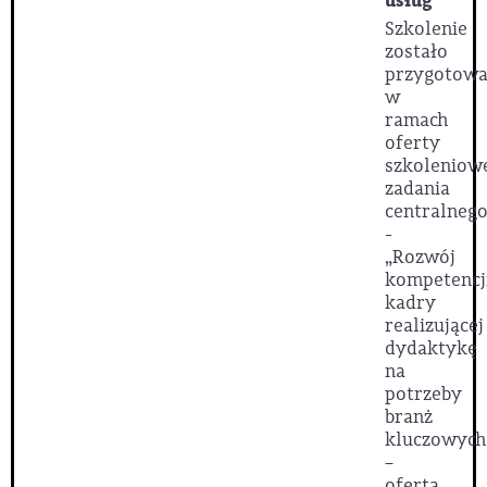
usług
Szkolenie
zostało
przygotow
w
ramach
oferty
szkoleniow
zadania
centralnego
-
„Rozwój
kompetencj
kadry
realizującej
dydaktykę
na
potrzeby
branż
kluczowych
–
oferta