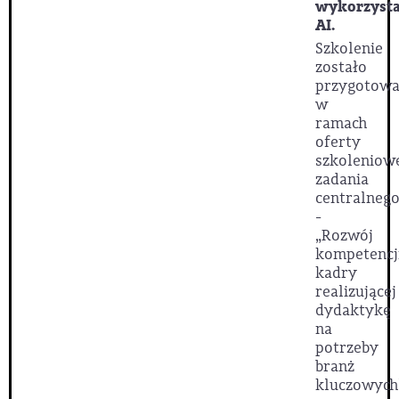
wykorzyst
AI.
Szkolenie
zostało
przygotow
w
ramach
oferty
szkoleniow
zadania
centralnego
-
„Rozwój
kompetencj
kadry
realizującej
dydaktykę
na
potrzeby
branż
kluczowych