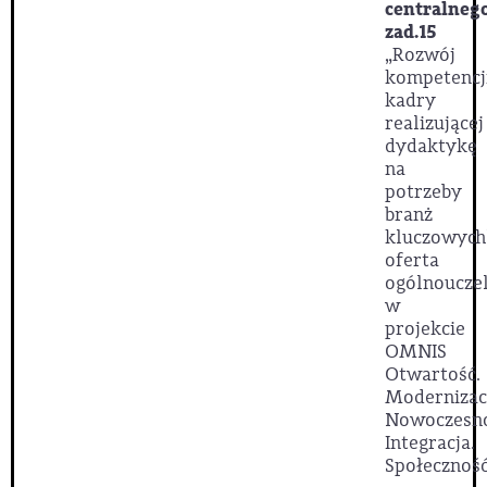
centralneg
zad.15
„Rozwój
kompetencj
kadry
realizującej
dydaktykę
na
potrzeby
branż
kluczowych
oferta
ogólnoucze
w
projekcie
OMNIS
Otwartość.
Modernizac
Nowoczesno
Integracja.
Społeczność