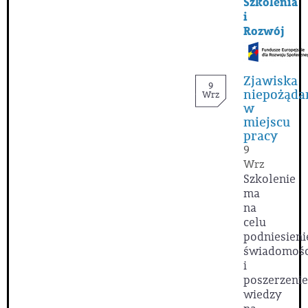
Szkolenia
i
Rozwój
Zjawiska
9
niepożąda
Wrz
w
miejscu
pracy
9
Wrz
Szkolenie
ma
na
celu
podniesieni
świadomośc
i
poszerzenie
wiedzy