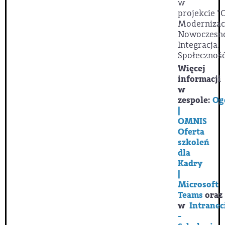
w
projekcie
"
Modernizac
Nowoczesno
Integracja.
Społeczność
Więcej
informacji
w
zespole:
Og
|
OMNIS
Oferta
szkoleń
dla
Kadry
|
Microsoft
Teams
oraz
w
Intranec
-