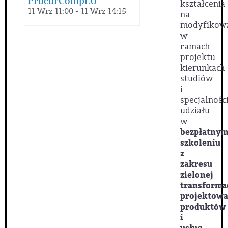
ProcurCompEU
kształcenia
11 Wrz 11:00 - 11 Wrz 14:15
na
modyfikow
w
ramach
projektu
kierunkach
studiów
i
specjalnośc
udziału
w
bezpłatny
szkoleniu
z
zakresu
zielonej
transforma
projektowa
produktów
i