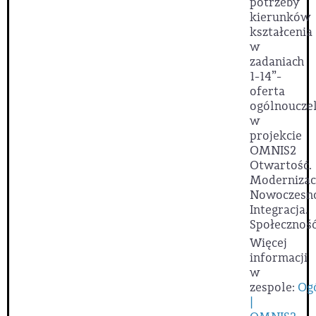
potrzeby
kierunków
kształcenia
w
zadaniach
1-14”-
oferta
ogólnoucze
w
projekcie
OMNIS2
Otwartość.
Modernizac
Nowoczesno
Integracja.
Społeczność
Więcej
informacji
w
zespole:
Og
|