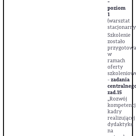
-
poziom
1
(warsztat
stacjonarny
Szkolenie
zostało
przygotow
w
ramach
oferty
szkoleniow
-
zadania
centralneg
zad.15
„Rozwój
kompetencj
kadry
realizującej
dydaktykę
na