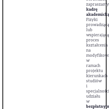
zapraszamy
kadrę
akademick
Fizyki
prowadząc
lub
wspierającą
proces
kształcenia
na
modyfikow
w
ramach
projektu
kierunkach
studiów
i
specjalnośc
udziału
w
bezpłatny