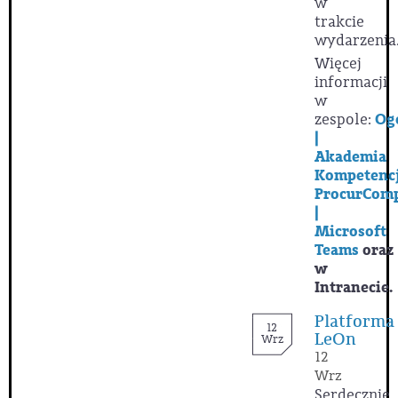
w
trakcie
wydarzenia
Więcej
informacji
w
zespole:
Og
|
Akademia
Kompetencj
ProcurCom
|
Microsoft
Teams
oraz
w
Intranecie.
Platforma
12
LeOn
Wrz
12
Wrz
Serdecznie