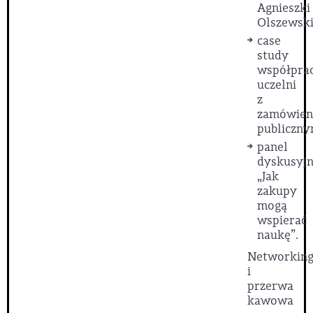
Agnieszki
Olszewski
case
study
współpra
uczelni
z
zamówien
publiczny
panel
dyskusyj
„Jak
zakupy
mogą
wspierać
naukę”.
Networkin
i
przerwa
kawowa