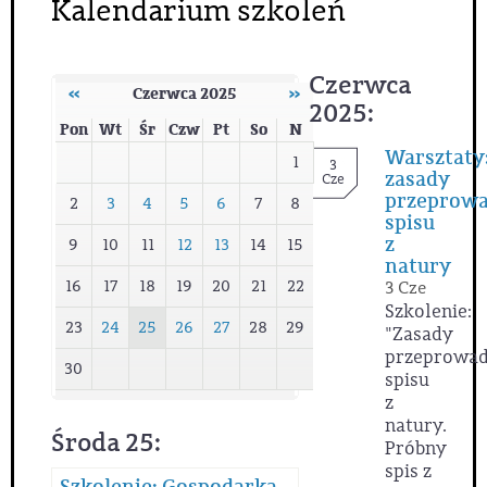
Kalendarium szkoleń
Czerwca
‹‹
Czerwca 2025
››
2025:
Pon
Wt
Śr
Czw
Pt
So
N
Warsztaty
1
3
zasady
Cze
przeprowa
2
3
4
5
6
7
8
spisu
z
9
10
11
12
13
14
15
natury
16
17
18
19
20
21
22
3 Cze
Szkolenie:
23
24
25
26
27
28
29
"Zasady
przeprowad
30
spisu
z
natury.
Środa 25:
Próbny
spis z
Szkolenie: Gospodarka