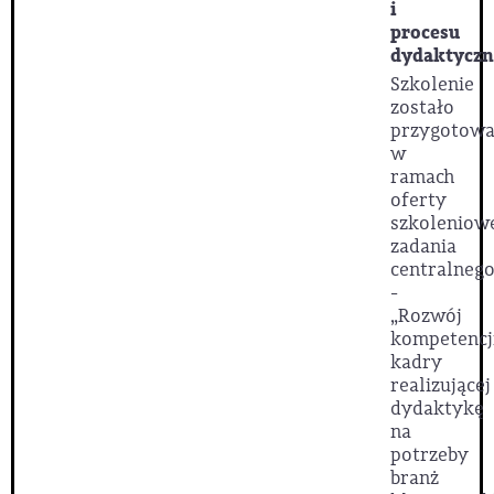
i
procesu
dydaktyczn
Szkolenie
zostało
przygotow
w
ramach
oferty
szkoleniow
zadania
centralnego
-
„Rozwój
kompetencj
kadry
realizującej
dydaktykę
na
potrzeby
branż