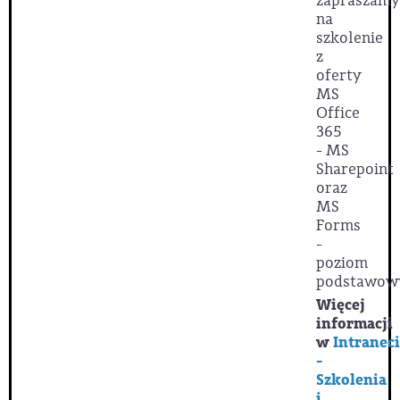
zapraszamy
na
szkolenie
z
oferty
MS
Office
365
- MS
Sharepoint
oraz
MS
Forms
-
poziom
podstawo
Więcej
informacji
w
Intranec
-
Szkolenia
i