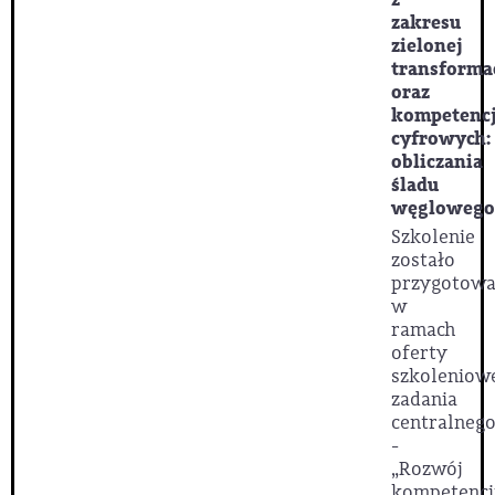
zakresu
zielonej
transforma
oraz
kompetencj
cyfrowych:
obliczania
śladu
węglowego
Szkolenie
zostało
przygotow
w
ramach
oferty
szkoleniow
zadania
centralnego
-
„Rozwój
kompetencj