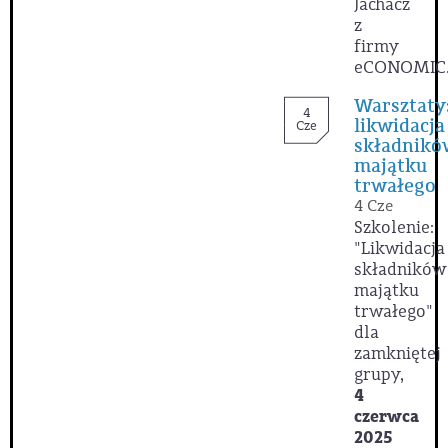
Jachacz
z
firmy
eCONOMIC
Warsztaty
4
likwidacja
Cze
składnikó
majątku
trwałego
4 Cze
Szkolenie:
"Likwidacja
składników
majątku
trwałego"
dla
zamkniętej
grupy,
4
czerwca
2025