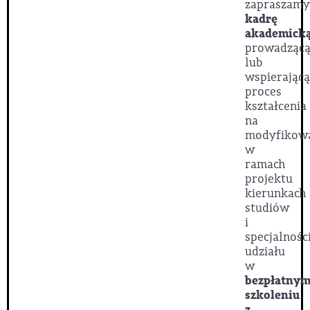
zapraszamy
kadrę
akademick
prowadząc
lub
wspierającą
proces
kształcenia
na
modyfikow
w
ramach
projektu
kierunkach
studiów
i
specjalnośc
udziału
w
bezpłatny
szkoleniu
z