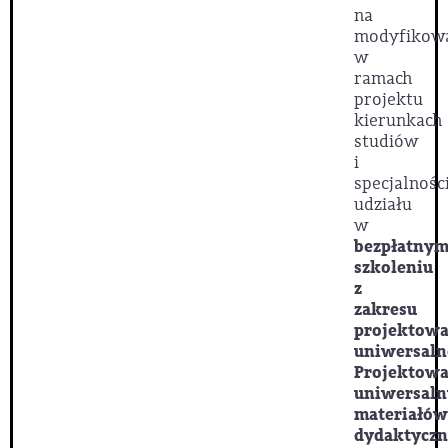
na
modyfikow
w
ramach
projektu
kierunkach
studiów
i
specjalnośc
udziału
w
bezpłatny
szkoleniu
z
zakresu
projektowa
uniwersaln
Projektowa
uniwersaln
materiałów
dydaktyczn