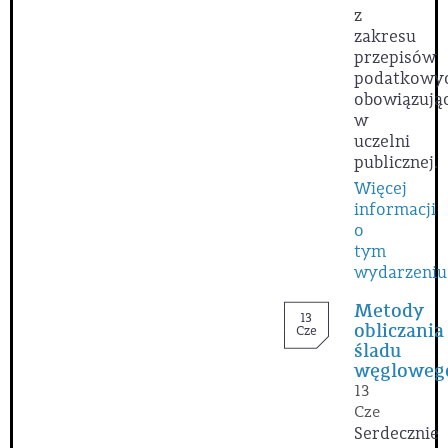
z
zakresu
przepisów
podatkowy
obowiązują
w
uczelni
publicznej.
Więcej
informacji
o
tym
wydarzeniu
Metody
13
obliczania
Cze
śladu
węgloweg
13
Cze
Serdecznie