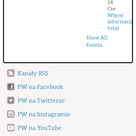
24
Cze
Więcej
informacji
tutaj
Show All
Events..
Kanały RSS
PW na Facebook
PW na Twitterze
PW na Instagramie
PW na YouTube