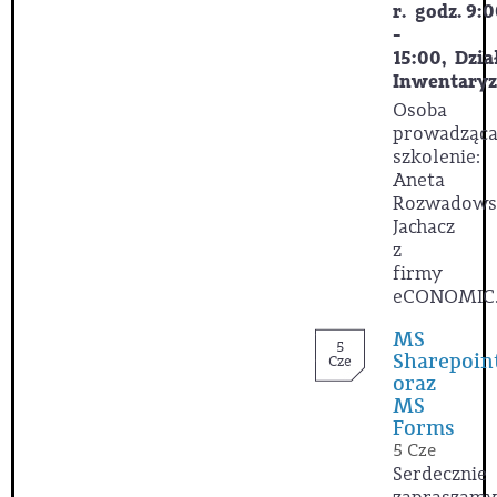
r.
godz. 9:
-
15:00,
Dzia
Inwentaryza
Osoba
prowadząc
szkolenie:
Aneta
Rozwadows
Jachacz
z
firmy
eCONOMIC
MS
5
Sharepoin
Cze
oraz
MS
Forms
5 Cze
Serdecznie