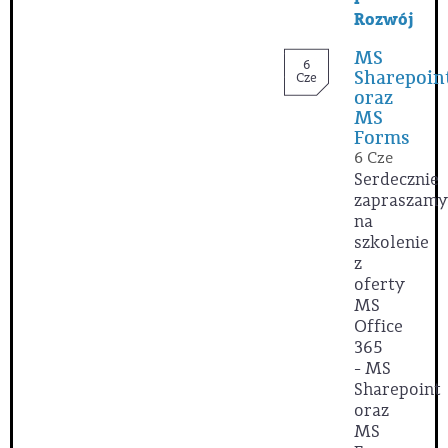
Rozwój
MS
6
Sharepoin
Cze
oraz
MS
Forms
6 Cze
Serdecznie
zapraszamy
na
szkolenie
z
oferty
MS
Office
365
- MS
Sharepoint
oraz
MS