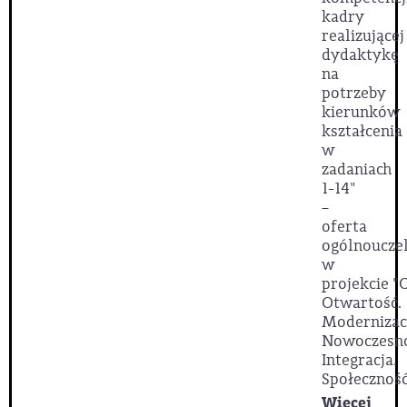
kadry
realizującej
dydaktykę
na
potrzeby
kierunków
kształcenia
w
zadaniach
1-14"
–
oferta
ogólnoucze
w
projekcie
"
Otwartość.
Modernizac
Nowoczesno
Integracja.
Społeczność
Więcej