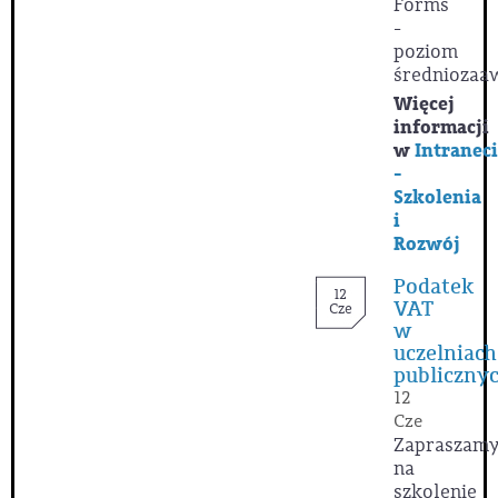
Forms
-
poziom
średnioza
Więcej
informacji
w
Intranec
-
Szkolenia
i
Rozwój
Podatek
12
VAT
Cze
w
uczelniach
publiczny
12
Cze
Zapraszam
na
szkolenie