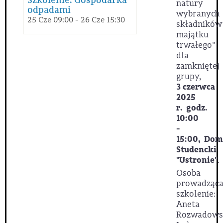
natury
odpadami
wybranych
25 Cze 09:00 - 26 Cze 15:30
składników
majątku
trwałego"
dla
zamkniętej
grupy,
3 czerwca
2025
r.
godz.
10:00
-
15:00,
Dom
Studencki
"Ustronie"
.
Osoba
prowadząc
szkolenie:
Aneta
Rozwadows