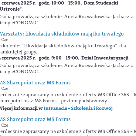
3 czerwca 2025 r.
godz. 10:00 - 15:00,
Dom Studencki
"Ustronie"
.
Osoba prowadząca szkolenie: Aneta Rozwadowska-Jachacz z
firmy eCONOMIC.
Warsztaty: likwidacja składników majątku trwałego
 Cze
Szkolenie: "Likwidacja składników majątku trwałego" dla
zamkniętej grupy,
4 czerwca 2025 r.
godz. 9:00 - 15:00,
Dział Inwentaryzacji.
Osoba prowadząca szkolenie: Aneta Rozwadowska-Jachacz z
firmy eCONOMIC.
MS Sharepoint oraz MS Forms
 Cze
Serdecznie zapraszamy na szkolenie z oferty MS Office 365 -
Sharepoint oraz MS Forms - poziom podstawowy
Więcej informacji w
Intranecie - Szkolenia i Rozwój
MS Sharepoint oraz MS Forms
 Cze
Serdecznie zapraszamy na szkolenie z oferty MS Office 365 -