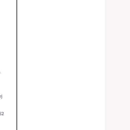
h
ej
S2