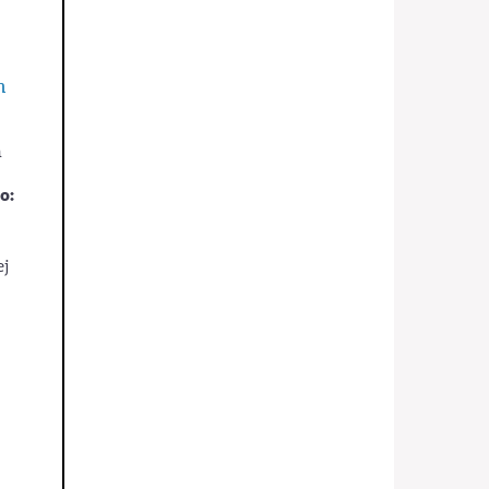
h
h
o:
ej