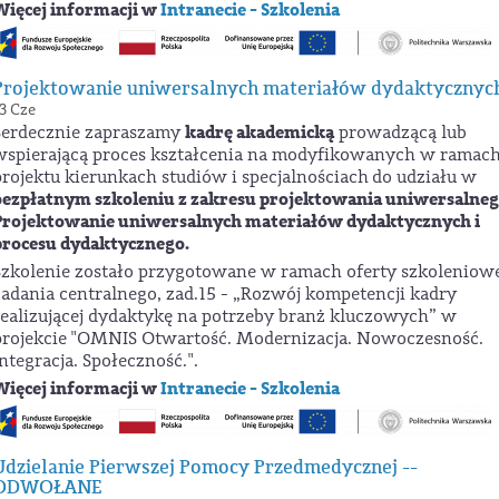
Więcej informacji w
Intranecie - Szkolenia
Projektowanie uniwersalnych materiałów dydaktycznyc
3 Cze
kadrę akademicką
Serdecznie zapraszamy
prowadzącą lub
wspierającą proces kształcenia na modyfikowanych w ramac
projektu kierunkach studiów i specjalnościach
do udziału w
bezpłatnym szkoleniu z zakresu projektowania uniwersalneg
Projektowanie uniwersalnych materiałów dydaktycznych i
procesu dydaktycznego.
Szkolenie zostało przygotowane w ramach oferty szkoleniow
zadania centralnego, zad.15 - „Rozwój kompetencji kadry
realizującej dydaktykę na potrzeby branż kluczowych” w
projekcie
"OMNIS Otwartość. Modernizacja. Nowoczesność.
Integracja. Społeczność.".
Więcej informacji w
Intranecie - Szkolenia
Udzielanie Pierwszej Pomocy Przedmedycznej --
ODWOŁANE