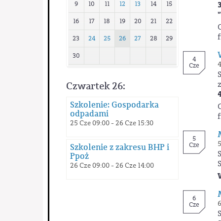
9
10
11
12
13
14
15
16
17
18
19
20
21
22
23
24
25
26
27
28
29
30
4
4
Cze
Czwartek 26:
Szkolenie: Gospodarka
odpadami
25 Cze 09:00 - 26 Cze 15:30
5
5
Cze
Szkolenie z zakresu BHP i
Ppoż
26 Cze 09:00 - 26 Cze 14:00
6
6
Cze