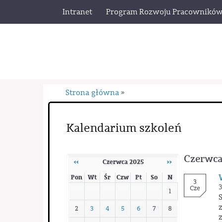
Intranet
Program Rozwoju Pracownikó
Strona główna
»
Kalendarium szkoleń
Czerwca
‹‹
Czerwca 2025
››
Pon
Wt
Śr
Czw
Pt
So
N
3
3
Cze
1
2
3
4
5
6
7
8