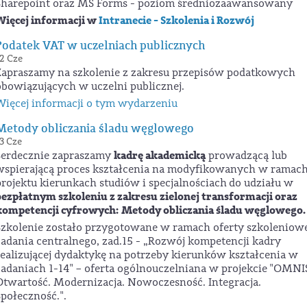
Sharepoint oraz MS Forms - poziom średniozaawansowany
Więcej informacji w
Intranecie - Szkolenia i Rozwój
Podatek VAT w uczelniach publicznych
2 Cze
Zapraszamy na szkolenie z zakresu przepisów podatkowych
obowiązujących w uczelni publicznej.
Więcej informacji o tym wydarzeniu
Metody obliczania śladu węglowego
3 Cze
kadrę akademicką
Serdecznie zapraszamy
prowadzącą lub
wspierającą proces kształcenia na modyfikowanych w ramac
projektu kierunkach studiów i specjalnościach
do udziału w
bezpłatnym szkoleniu z zakresu zielonej transformacji oraz
kompetencji cyfrowych: Metody obliczania śladu węglowego.
Szkolenie zostało przygotowane w ramach oferty szkoleniow
zadania centralnego, zad.15 - „Rozwój kompetencji kadry
realizującej dydaktykę na potrzeby kierunków kształcenia w
zadaniach 1-14" – oferta ogólnouczelniana w projekcie
"OMNI
Otwartość. Modernizacja. Nowoczesność. Integracja.
Społeczność.".