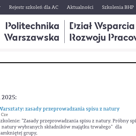
w
Rejestr szkoleń dla AC
Aktualności
Szkolenia BHP
Politechnika
Dział Wsparcia
Warszawska
Rozwoju Praco
 2025:
Warsztaty: zasady przeprowadzania spisu z natury
 Cze
Szkolenie: "Zasady przeprowadzania spisu z natury. Próbny sp
z natury wybranych składników majątku trwałego" dla
zamkniętej grupy,