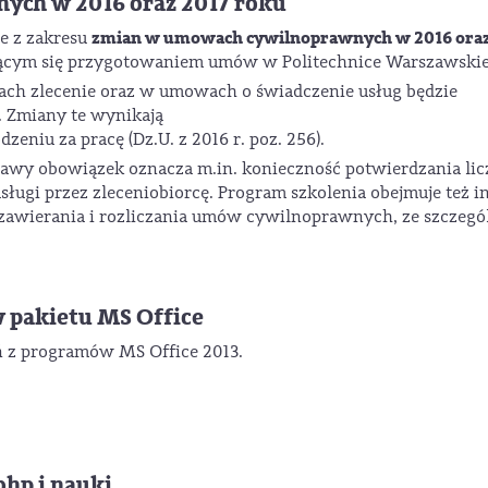
ch w 2016 oraz 2017 roku
zmian w umowach cywilnoprawnych w 2016 oraz
e z zakresu
ącym się przygotowaniem umów w Politechnice Warszawskie
wach zlecenie oraz w umowach o świadczenie usług będzie
 Zmiany te wynikają
niu za pracę (Dz.U. z 2016 r. poz. 256).
awy obowiązek oznacza m.in. konieczność potwierdzania lic
ługi przez zleceniobiorcę. Program szkolenia obejmuje też i
awierania i rozliczania umów cywilnoprawnych, ze szczeg
 pakietu MS Office
eń z programów MS Office 2013.
bhp i nauki