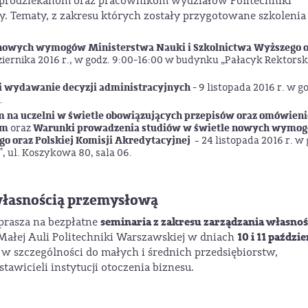
 prodziekanom oraz pracownikom wydziałów Politechniki
y. Tematy, z zakresu których zostały przygotowane szkolenia
nowych wymogów Ministerstwa Nauki i Szkolnictwa Wyższego o
iernika 2016 r., w godz. 9:00-16:00 w budynku „Pałacyk Rektorski”
i wydawanie decyzji administracyjnych
- 9 listopada 2016 r. w g
.
m na uczelni w świetle obowiązujących przepisów oraz omówieni
ym
Warunki prowadzenia studiów w świetle nowych wymo
oraz
o oraz Polskiej Komisji Akredytacyjnej
-
24 listopada 2016 r. w 
, ul. Koszykowa 80, sala 06.
 własnością przemysłową
seminaria z zakresu zarządzania własnoś
prasza na bezpłatne
10 i 11 paździ
 Małej Auli Politechniki Warszawskiej w dniach
 szczególności do małych i średnich przedsiębiorstw,
awicieli instytucji otoczenia biznesu.