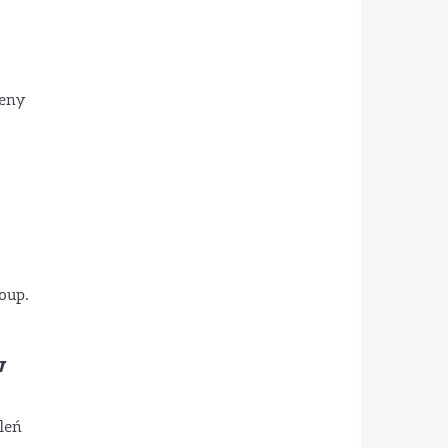
ieny
roup.
w
leń