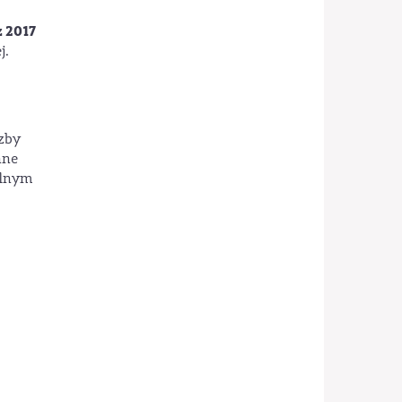
 2017
j.
zby
nne
ólnym