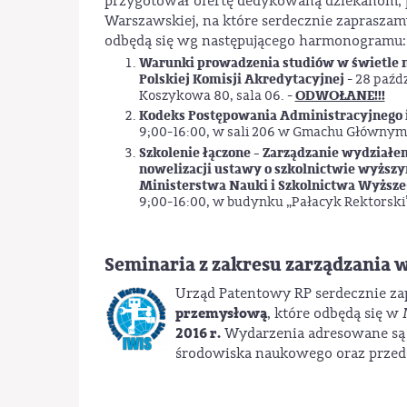
przygotował ofertę dedykowaną dziekanom,
Warszawskiej, na które serdecznie zapraszam
odbędą się wg następującego harmonogramu:
Warunki prowadzenia studiów w świetle 
Polskiej Komisji Akredytacyjnej
- 28 paźdz
ODWOŁANE!!!
Koszykowa 80, sala 06. -
Kodeks Postępowania Administracyjnego 
9;00-16:00, w sali 206 w Gmachu Głównym
Szkolenie łączone - Zarządzanie wydziałe
nowelizacji ustawy o szkolnictwie wyższ
Ministerstwa Nauki i Szkolnictwa Wyższeg
9;00-16:00, w budynku „Pałacyk Rektorski”
Seminaria z zakresu zarządzania
Urząd Patentowy RP serdecznie za
przemysłową
, które odbędą się w
2016 r.
Wydarzenia adresowane są w
środowiska naukowego oraz przedst