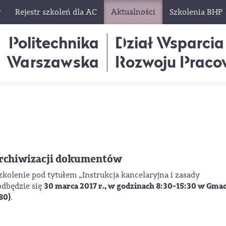
w
Rejestr szkoleń dla AC
Aktualności
Szkolenia BHP
Politechnika
Dział Wsparcia
Warszawska
Rozwoju Praco
 archiwizacji dokumentów
zkolenie pod tytułem „Instrukcja kancelaryjna i zasady
30 marca
2017 r., w godzinach 8:30-15:30 w Gma
odbędzie się
80)
.