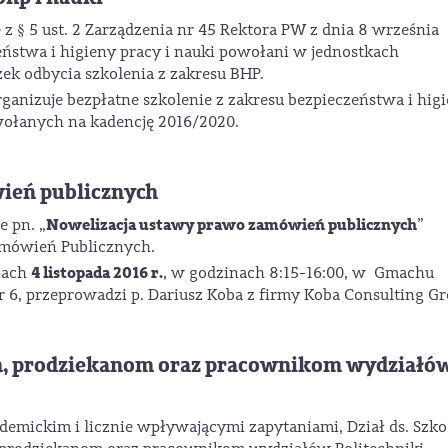
z § 5 ust. 2 Zarządzenia nr 45 Rektora PW z dnia 8 września
eństwa i higieny pracy i nauki powołani w jednostkach
ek odbycia szkolenia z zakresu BHP.
ganizuje bezpłatne szkolenie z zakresu bezpieczeństwa i hig
wołanych na kadencję 2016/2020.
ień publicznych
Nowelizacja ustawy prawo zamówień publicznych
e pn. „
”
amówień Publicznych.
4 listopada 2016 r.
niach
, w godzinach 8:15-16:00, w Gmachu
nr 6, przeprowadzi p. Dariusz Koba z firmy Koba Consulting G
, prodziekanom oraz pracownikom wydziałó
emickim i licznie wpływającymi zapytaniami, Dział ds. Szko