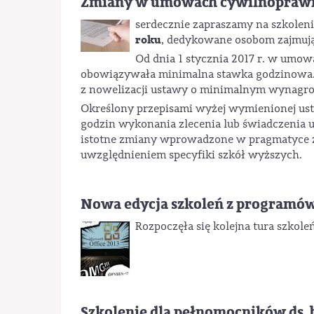
Zmiany w umowach cywilnoprawny
serdecznie zapraszamy na szkoleni
roku
, dedykowane osobom zajmuj
Od dnia 1 stycznia 2017 r. w umo
obowiązywała minimalna stawka godzinowa.
z nowelizacji ustawy o minimalnym wynagrodze
Określony przepisami wyżej wymienionej ust
godzin wykonania zlecenia lub świadczenia us
istotne zmiany wprowadzone w pragmatyce z
uwzględnieniem specyfiki szkół wyższych.
Nowa edycja szkoleń z programów
Rozpoczęła się kolejna tura szkol
Szkolenie dla pełnomocników ds. 