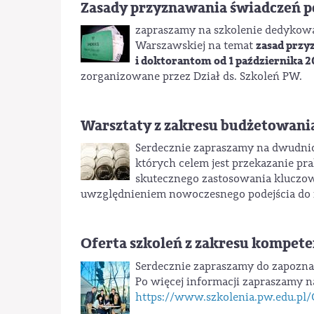
Zasady przyznawania świadczeń p
zapraszamy na szkolenie dedykow
zasad przy
Warszawskiej na temat
i doktorantom od 1 października 20
zorganizowane przez Dział ds. Szkoleń PW.
Warsztaty z zakresu budżetowania
Serdecznie zapraszamy na dwudnio
których celem jest przekazanie pr
skutecznego zastosowania kluczow
uwzględnieniem nowoczesnego podejścia do r
Oferta szkoleń z zakresu kompete
Serdecznie zapraszamy do zapoznan
Po więcej informacji zapraszamy n
https://www.szkolenia.pw.edu.pl/