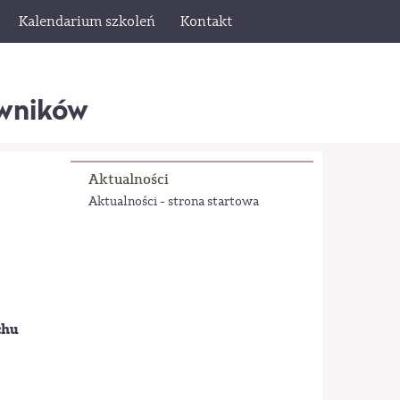
Kalendarium szkoleń
Kontakt
wników
Aktualności
Aktualności - strona startowa
chu