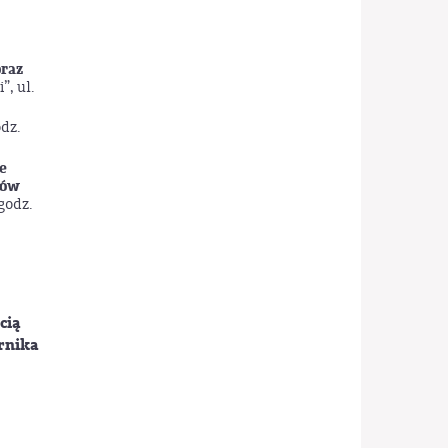
raz
, ul.
odz.
e
gów
godz.
cią
ernika