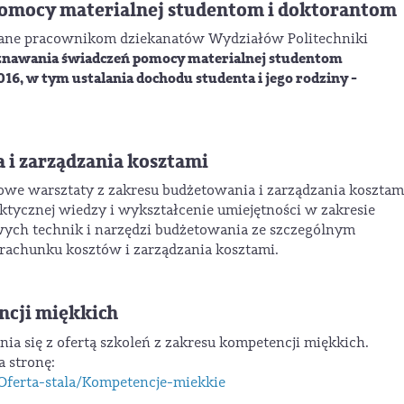
omocy materialnej studentom i doktorantom
ane pracownikom dziekanatów Wydziałów Politechniki
znawania świadczeń pomocy materialnej studentom
16, w tym ustalania dochodu studenta i jego rodziny -
 i zarządzania kosztami
we warsztaty z zakresu budżetowania i zarządzania kosztam
aktycznej wiedzy i wykształcenie umiejętności w zakresie
ych technik i narzędzi budżetowania ze szczególnym
achunku kosztów i zarządzania kosztami.
ncji miękkich
ia się z ofertą szkoleń z zakresu kompetencji miękkich.
a stronę:
Oferta-stala/Kompetencje-miekkie